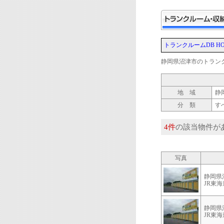
トランクルームDB HO
静岡県沼津市のトラン
地 域
静
分 類
す
4件
の該当物件が
写真
静岡県
JR東
静岡県
JR東