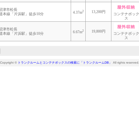
沼津市松長
2
13,200円
4.37m
海道本線「片浜駅」徒歩10分
コンテナボッ
ス
沼津市松長
2
19,800円
6.67m
海道本線「片浜駅」徒歩10分
コンテナボッ
ス
Copyright ©
トランクルームとコンテナボックスの検索に「トランクルームDB」
All rights reserved