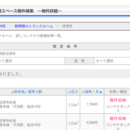
ME
>
静岡県のトランクルーム
> 沼津市
クルーム・貸しコンテナの検索結果一覧。
指定条件
岡県沼津市
べて選択
賃 料
すべて選択
ありました。
⊿所在地／最寄り駅
⊿広さ
⊿賃料／月▲
分類／種別
沼津市松長
2
7,700円
2.53m
海道本線「片浜駅」徒歩10分
コンテナボッ
ス
沼津市松長
2
9,900円
3.22m
海道本線「片浜駅」徒歩10分
コンテナボッ
ス